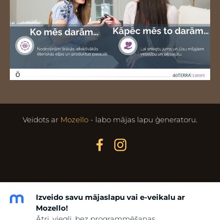
Veidots ar
Mozello
- labo mājas lapu ģeneratoru.
Izveido savu mājaslapu vai e-veikalu ar
Mozello!
Ātri, viegli, bez programmēšanas.