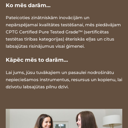
Ko mēs darām...
Pateicoties zinātniskām inovācijām un
nepārspējamai kvalitātes testēšanai, mēs piedāvājam
CPTG Certified Pure Tested Grade™ (sertificētas
testētas tīrības kategorijas) ēteriskās eļļas un citus
labsajūtas risinājumus visai ģimenei.
Kāpēc mēs to darām...
Lai jums, jūsu tuvākajiem un pasaulei nodrošinātu
nepieciešamos instrumentus, resursus un kopienu, lai
dzīvotu labsajūtas pilnu dzīvi.