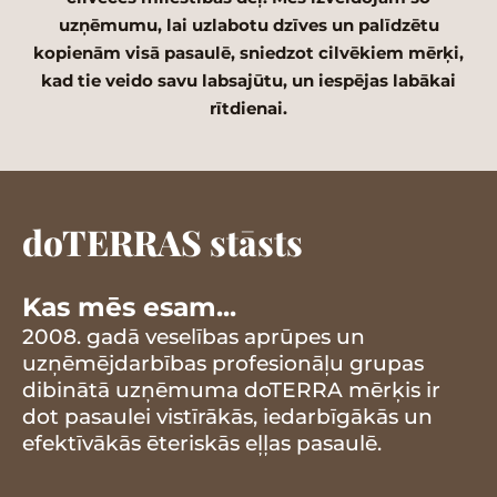
uzņēmumu, lai uzlabotu dzīves un palīdzētu
kopienām visā pasaulē, sniedzot cilvēkiem mērķi,
kad tie veido savu labsajūtu, un iespējas labākai
rītdienai.
doTERRAS stāsts
Kas mēs esam...
2008. gadā veselības aprūpes un
uzņēmējdarbības profesionāļu grupas
dibinātā uzņēmuma doTERRA mērķis ir
dot pasaulei vistīrākās, iedarbīgākās un
efektīvākās ēteriskās eļļas pasaulē.