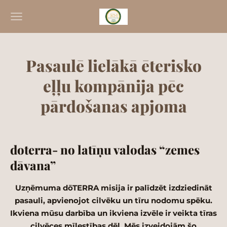
Pasaulē lielākā ēterisko
eļļu kompānija pēc
pārdošanas apjoma
doterra- no latīņu valodas “zemes
dāvana”
Uzņēmuma dōTERRA misija ir palīdzēt izdziedināt
pasauli, apvienojot cilvēku un tīru nodomu spēku.
Ikviena mūsu darbība un ikviena izvēle ir veikta tīras
cilvēces mīlestības dēļ. Mēs izveidojām šo